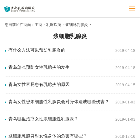
您当前所在页面：
主页
>
乳腺疾病
>
浆细胞乳腺炎
>
浆细胞乳腺炎
有什么方法可以预防乳腺炎的
2019-04-18
青岛怎么预防女性乳腺炎的发生
2019-04-18
青岛女性容易患有乳腺炎的原因
2019-04-15
青岛女性患浆细胞性乳腺炎会对身体造成哪些伤害？
2019-01-03
青岛哪里治疗女性浆细胞性乳腺炎？
2019-01-03
浆细胞乳腺炎对女性身体的危害有哪些？
2018-12-16