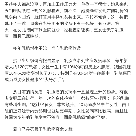
围很多人都说没事，再加上工作压力大，单位一直很忙，她从来也
没到医院做过正规的乳腺检查。前不久，她洗澡时发现左侧乳房的
乳头向内凹陷，就打算用手将乳头拉出来。不拉不知道，这一拉把
她吓了一跳，原来在乳头周围的皮肤下有一包块，有点硬。第二
天，在女儿陪同下到医院就诊，经检查后证实，王女士患了乳腺
癌，而且已属晚期。
多年乳腺增生不治，当心乳腺癌偷袭
据卫生组织研究报告显示，乳腺癌名列癌症发病率位，每年新
增大约120万患者，女性一生中有10%的可能患上乳腺癌。我国乳腺
癌10年来发病率增长了37%，特别是在30-54岁年龄组中，乳腺癌已
成为威胁女性健康的“头号杀手”。
从目前的情况看，乳腺癌的发病率一直呈现上升的趋势。有很
多女职工在进行一年一次的身体检查时，都被医生提醒：“你的乳腺
有些增生啊。”这让很多女士非常紧张。40到55岁的中年女性，由于
他们正好处于内分泌期也就是更年期，女性发病率比较高。而且往
往因为多年的乳腺增生不治疗，而终乳腺癌“偷袭”了她。
看自己是否属于乳腺癌高危人群