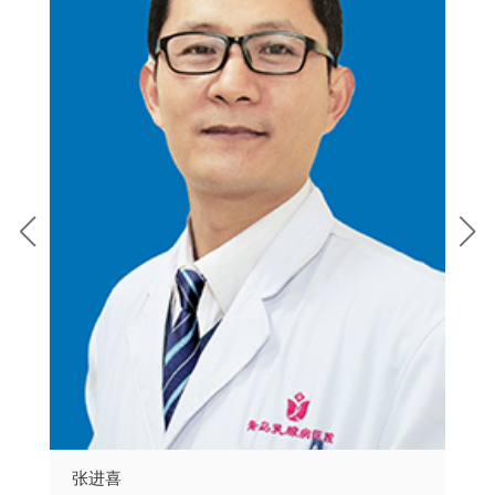
张进喜
刘